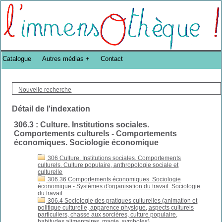
Bibliothèque DoucheFLUX Bibliotheek -->
Catalogue
Autres médias
Contact
Nouvelle recherche
Détail de l'indexation
306.3 : Culture. Institutions sociales.
Comportements culturels - Comportements
économiques. Sociologie économique
306 Culture. Institutions sociales. Comportements
culturels. Culture populaire, anthropologie sociale et
culturelle
306.36 Comportements économiques. Sociologie
économique - Systèmes d'organisation du travail. Sociologie
du travail
306.4 Sociologie des pratiques culturelles (animation et
politique culturelle, apparence physique, aspects culturels
particuliers, chasse aux sorcières, culture populaire,
habitudes alimentaires, magie, symboles)