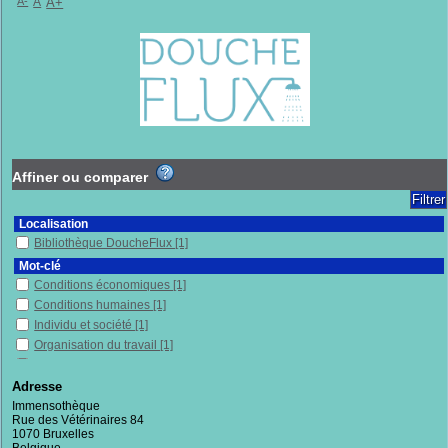
A-
A
A+
Affiner ou comparer
Localisation
Bibliothèque DoucheFlux
[1]
Mot-clé
Conditions économiques
[1]
Conditions humaines
[1]
Individu et société
[1]
Organisation du travail
[1]
Politique et morale
[1]
Travail
[1]
Adresse
Immensothèque
Section
Rue des Vétérinaires 84
Documentaires
[1]
1070 Bruxelles