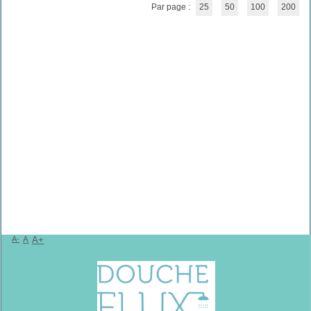
Par page :
25
50
100
200
A-
A
A+