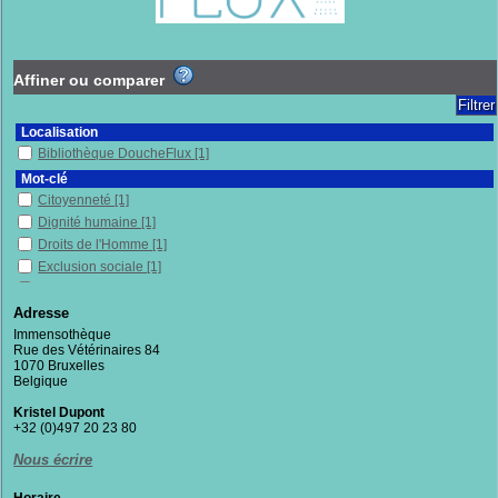
Affiner ou comparer
Localisation
Bibliothèque DoucheFlux
[1]
Mot-clé
Citoyenneté
[1]
Dignité humaine
[1]
Droits de l'Homme
[1]
Exclusion sociale
[1]
Histoire
[1]
Immenses
[1]
Adresse
Inégalités sociales
[1]
Immensothèque
Rue des Vétérinaires 84
Lutte contre la pauvreté
[1]
1070 Bruxelles
Pauvreté
[1]
Belgique
Politique publique
[1]
Kristel Dupont
Précarité
[1]
+32 (0)497 20 23 80
Section
Nous écrire
Documentaires
[1]