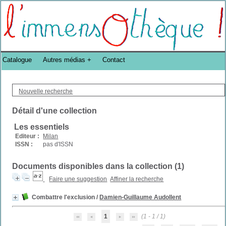
Bibliothèque DoucheFLUX Bibliotheek -->
Catalogue
Autres médias
Contact
Nouvelle recherche
Détail d'une collection
Les essentiels
Editeur :
Milan
ISSN :
pas d'ISSN
Documents disponibles dans la collection (
1
)
Faire une suggestion
Affiner la recherche
Combattre l'exclusion
/
Damien-Guillaume Audollent
1
(1 - 1 / 1)