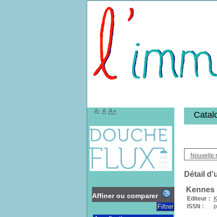
Bibliothèqu
A-
A
A+
Catal
Nouvelle 
Détail d'
Kennes 
Affiner ou comparer
Editeur :
K
ISSN :
p