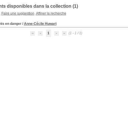
s disponibles dans la collection (
1
)
Faire une suggestion
Affiner la recherche
nts en danger
/
Anne-Cécile Huwart
1
(1 - 1 / 1)