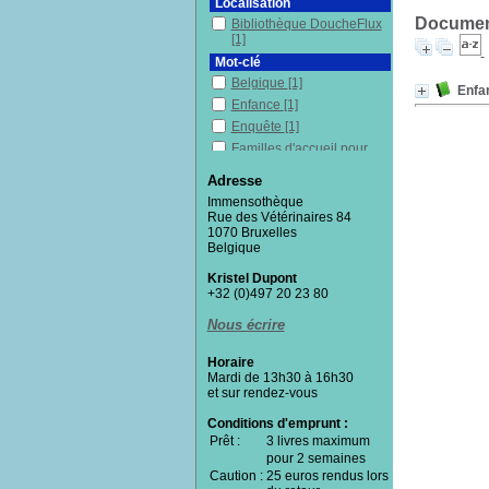
Localisation
Document
Bibliothèque DoucheFlux
[1]
Mot-clé
Belgique
[1]
Enfa
Enfance
[1]
Enquête
[1]
Familles d'accueil pour
enfants
[1]
Adresse
Insécurité
[1]
Immensothèque
Institutions sociales
[1]
Rue des Vétérinaires 84
Justice
[1]
1070 Bruxelles
Belgique
Maisons d'enfants (aide
sociale)
[1]
Kristel Dupont
Maltraitance
[1]
+32 (0)497 20 23 80
Témoignage
[1]
Nous écrire
Vulnérabilité(s)
[1]
Section
Horaire
Documentaires
[1]
Mardi de 13h30 à 16h30
et sur rendez-vous
Conditions d'emprunt :
Prêt :
3 livres maximum
pour 2 semaines
Caution :
25 euros rendus lors