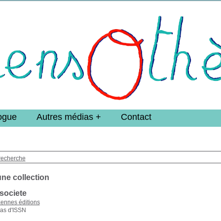
e DoucheFLUX Bibliotheek -->
ogue
Autres médias
Contact
recherche
une collection
societe
ennes éditions
as d'ISSN