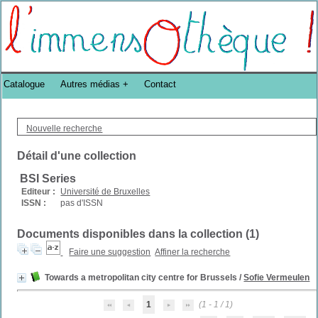
Bibliothèque DoucheFLUX Bibliotheek -->
Catalogue
Autres médias
Contact
Nouvelle recherche
Détail d'une collection
BSI Series
Editeur :
Université de Bruxelles
ISSN :
pas d'ISSN
Documents disponibles dans la collection (
1
)
Faire une suggestion
Affiner la recherche
Towards a metropolitan city centre for Brussels
/
Sofie Vermeulen
1
(1 - 1 / 1)