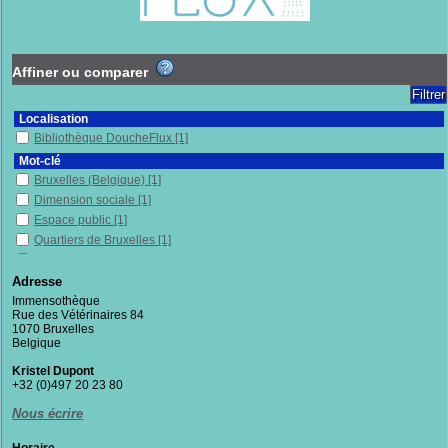
Affiner ou comparer
Localisation
Bibliothèque DoucheFlux
[1]
Mot-clé
Bruxelles (Belgique)
[1]
Dimension sociale
[1]
Espace public
[1]
Quartiers de Bruxelles
[1]
Urbanisme
[1]
Adresse
Section
Immensothèque
Documentaires
[1]
Rue des Vétérinaires 84
1070 Bruxelles
Belgique
Kristel Dupont
+32 (0)497 20 23 80
Nous écrire