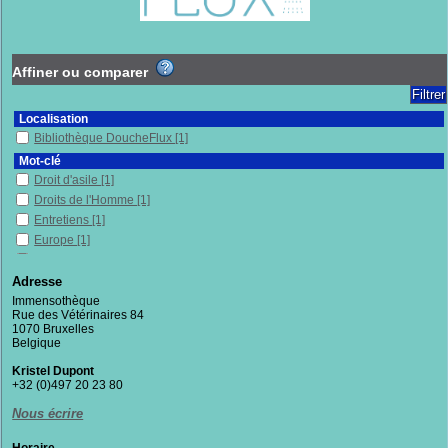
Affiner ou comparer
Localisation
Bibliothèque DoucheFlux
[1]
Mot-clé
Droit d'asile
[1]
Droits de l'Homme
[1]
Entretiens
[1]
Europe
[1]
Exilés
[1]
France
[1]
Adresse
Philosophie
[1]
Immensothèque
Rue des Vétérinaires 84
Politique d'accueil
[1]
1070 Bruxelles
Racisme
[1]
Belgique
Sciences sociales
[1]
Kristel Dupont
Section
+32 (0)497 20 23 80
Documentaires
[1]
Nous écrire