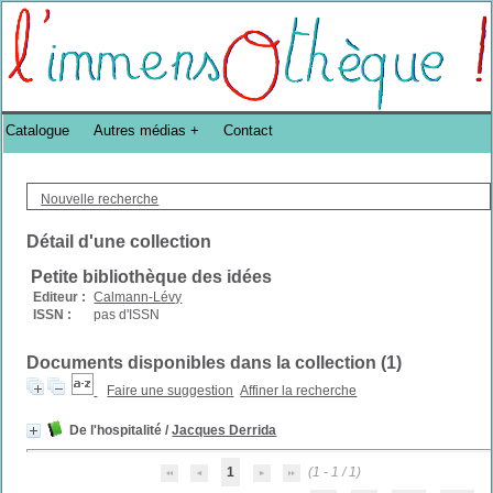
Bibliothèque DoucheFLUX Bibliotheek -->
Catalogue
Autres médias
Contact
Nouvelle recherche
Détail d'une collection
Petite bibliothèque des idées
Editeur :
Calmann-Lévy
ISSN :
pas d'ISSN
Documents disponibles dans la collection (
1
)
Faire une suggestion
Affiner la recherche
De l'hospitalité
/
Jacques Derrida
1
(1 - 1 / 1)