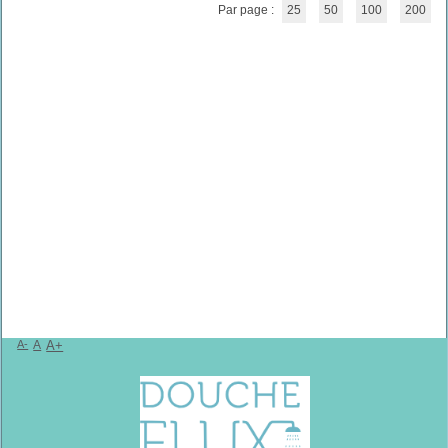
Par page :
25
50
100
200
A-
A
A+