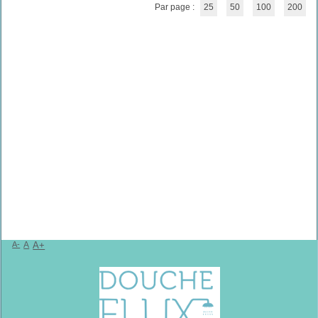
Par page :
25
50
100
200
A-
A
A+