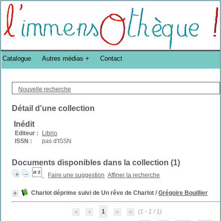
Bibliothèque DoucheFLUX Bibliotheek -->
Catalogue
Autres médias
Contact
Nouvelle recherche
Détail d'une collection
Inédit
Editeur :
Librio
ISSN :
pas d'ISSN
Documents disponibles dans la collection (
1
)
Faire une suggestion
Affiner la recherche
Charlot déprime suivi de Un rêve de Charlot
/
Grégoire Bouillier
1
(1 - 1 / 1)