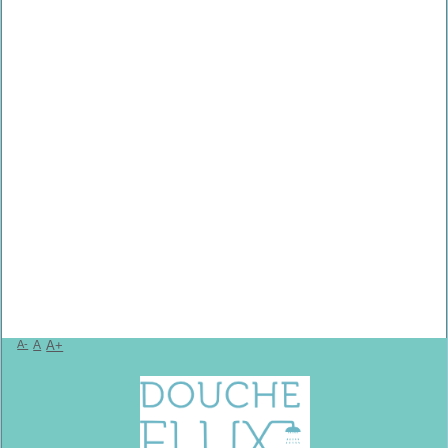
A-
A
A+