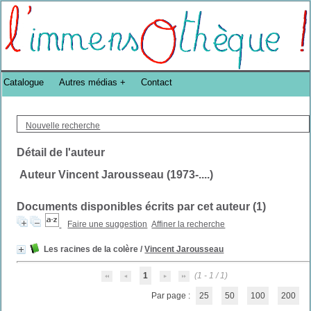
Bibliothèque DoucheFLUX Bibliotheek -->
Catalogue
Autres médias
Contact
Nouvelle recherche
Détail de l'auteur
Auteur Vincent Jarousseau (1973-....)
Documents disponibles écrits par cet auteur (
1
)
Faire une suggestion
Affiner la recherche
Les racines de la colère
/
Vincent Jarousseau
1
(1 - 1 / 1)
Par page :
25
50
100
200