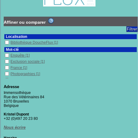
Affiner ou comparer
Localisation
Bibliothèque DoucheFlux
[1]
Mot-clé
Enquête
[1]
Exclusion sociale
[1]
France
[1]
Photographies
[1]
Politique et gouvernement
[1]
Travailleurs pauvres
[1]
Adresse
Immensothèque
Section
Rue des Vétérinaires 84
Documentaires
[1]
1070 Bruxelles
Belgique
Kristel Dupont
+32 (0)497 20 23 80
Nous écrire