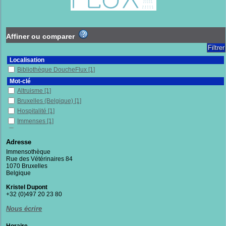
Affiner ou comparer
Localisation
Bibliothèque DoucheFlux
[1]
Mot-clé
Altruisme
[1]
Bruxelles (Belgique)
[1]
Hospitalité
[1]
Immenses
[1]
Migrants
[1]
Militantisme
[1]
Adresse
Récit de vie
[1]
Immensothèque
Rue des Vétérinaires 84
Recueil
[1]
1070 Bruxelles
Sans-chez-soi
[1]
Belgique
Section
Kristel Dupont
Fictions
[1]
+32 (0)497 20 23 80
Nous écrire