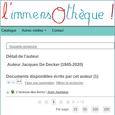
Bibliothèque DoucheFLUX Bibliotheek -->
Catalogue
Autres médias
Contact
Nouvelle recherche
Détail de l'auteur
Auteur Jacques De Decker (1945-2020)
Documents disponibles écrits par cet auteur (
1
)
Faire une suggestion
Affiner la recherche
L'ivresse des livres
/
Jean Jauniaux
1
(1 - 1 / 1)
Par page :
25
50
100
200