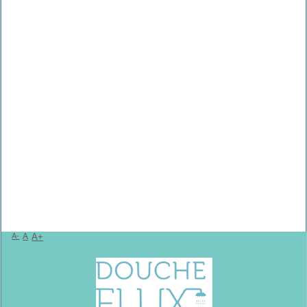
A-
A
A+