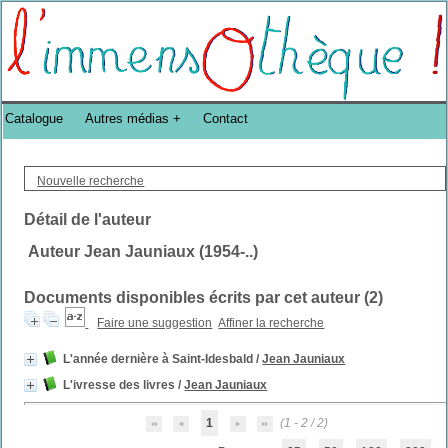
Bibliothèque DoucheFLUX Bibliotheek -->
Catalogue
Autres médias
Contact
Nouvelle recherche
Détail de l'auteur
Auteur Jean Jauniaux (1954-..)
Documents disponibles écrits par cet auteur (
2
)
Faire une suggestion
Affiner la recherche
L'année dernière à Saint-Idesbald
/
Jean Jauniaux
L'ivresse des livres
/
Jean Jauniaux
1
(1 - 2 / 2)