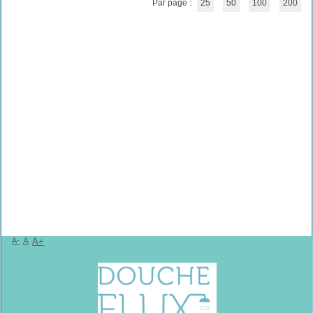
Par page :
25
50
100
200
A-
A
A+