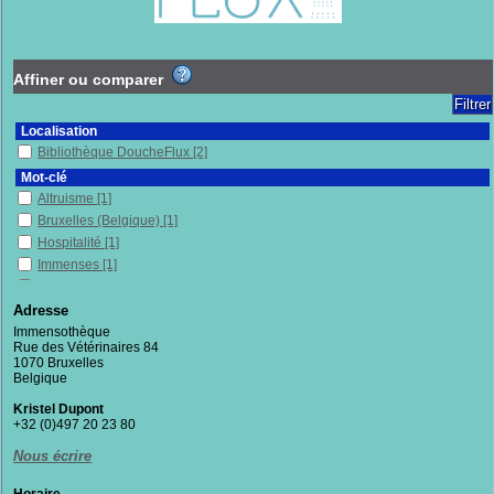
Affiner ou comparer
Localisation
Bibliothèque DoucheFlux
[2]
Mot-clé
Altruisme
[1]
Bruxelles (Belgique)
[1]
Hospitalité
[1]
Immenses
[1]
Migrants
[1]
Militantisme
[1]
Adresse
Récit de vie
[1]
Immensothèque
Rue des Vétérinaires 84
Recueil
[1]
1070 Bruxelles
Sans-chez-soi
[1]
Belgique
Section
Kristel Dupont
Fictions
[2]
+32 (0)497 20 23 80
Nous écrire