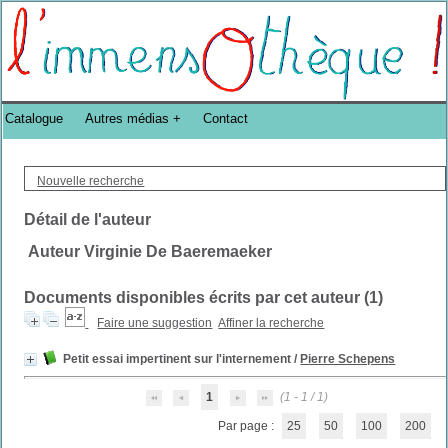
Bibliothèque DoucheFLUX Bibliotheek -->
Catalogue
Autres médias
Contact
Nouvelle recherche
Détail de l'auteur
Auteur Virginie De Baeremaeker
Documents disponibles écrits par cet auteur (
1
)
Faire une suggestion
Affiner la recherche
Petit essai impertinent sur l'internement
/
Pierre Schepens
1
(1 - 1 / 1)
Par page :
25
50
100
200