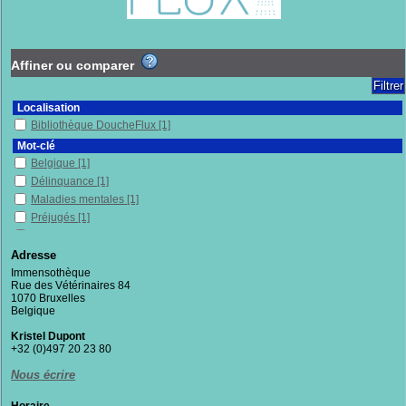
Affiner ou comparer
Localisation
Bibliothèque DoucheFlux
[1]
Mot-clé
Belgique
[1]
Délinquance
[1]
Maladies mentales
[1]
Préjugés
[1]
Prison
[1]
Psychiatrie
[1]
Adresse
Immensothèque
Section
Rue des Vétérinaires 84
Documentaires
[1]
1070 Bruxelles
Belgique
Kristel Dupont
+32 (0)497 20 23 80
Nous écrire