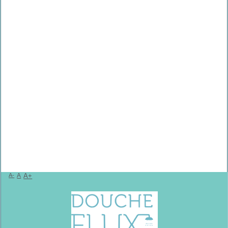
A-
A
A+