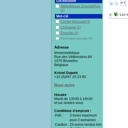
Localisation
Bibliothèque DoucheFlux
[1]
Les i
Mot-clé
Centre d'accueil
[1]
Chômage
[1]
Enquête
[1]
Exclusion sociale
[1]
France
[1]
Adresse
Immenses
[1]
Immensothèque
Pauvreté
[1]
Rue des Vétérinaires 84
1070 Bruxelles
Politique et gouvernement
Belgique
[1]
Précarité
[1]
Kristel Dupont
Revenu minimum
+32 (0)497 20 23 80
d'insertion
[1]
Nous écrire
Sociologie
[1]
Travailleurs pauvres
[1]
Horaire
Section
Mardi de 13h30 à 16h30
et sur rendez-vous
Documentaires
[1]
Conditions d'emprunt :
Prêt :
3 livres maximum
pour 2 semaines
Caution :
25 euros rendus lors