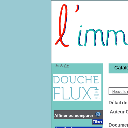
Bibliothèqu
A-
A
A+
Catal
Nouvelle 
Détail de
Auteur C
Affiner ou comparer
Document