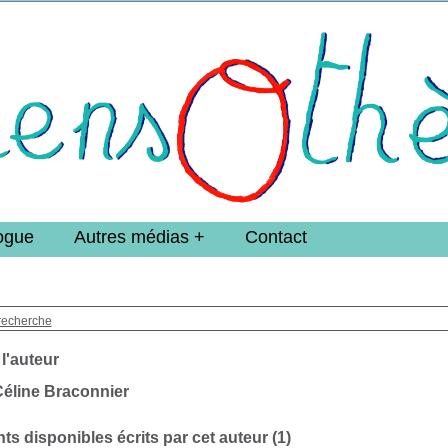
e DoucheFLUX Bibliotheek -->
ogue
Autres médias
Contact
recherche
 l'auteur
éline Braconnier
s disponibles écrits par cet auteur (
1
)