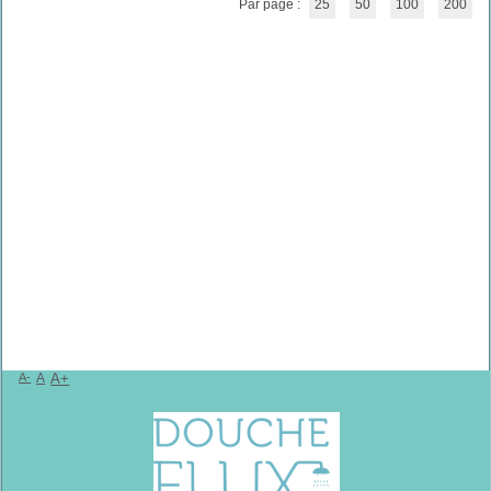
Par page :
25
50
100
200
A-
A
A+