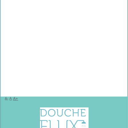
A-
A
A+