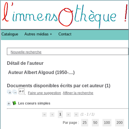
Bibliothèque DoucheFLUX Bibliotheek -->
Catalogue
Autres médias
Contact
Nouvelle recherche
Détail de l'auteur
Auteur Albert Algoud (1950-....)
Documents disponibles écrits par cet auteur (
1
)
Faire une suggestion
Affiner la recherche
Les coeurs simples
1
(1 - 1 / 1)
Par page :
25
50
100
200