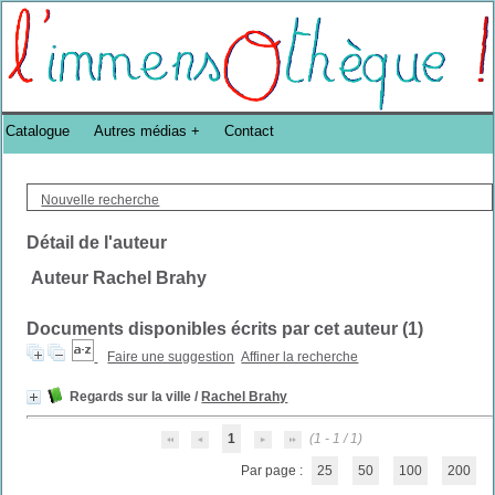
Bibliothèque DoucheFLUX Bibliotheek -->
Catalogue
Autres médias
Contact
Nouvelle recherche
Détail de l'auteur
Auteur Rachel Brahy
Documents disponibles écrits par cet auteur (
1
)
Faire une suggestion
Affiner la recherche
Regards sur la ville
/
Rachel Brahy
1
(1 - 1 / 1)
Par page :
25
50
100
200