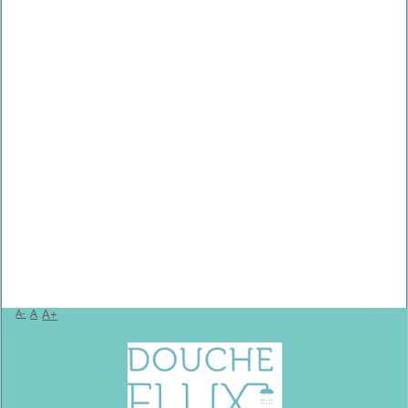
A-
A
A+