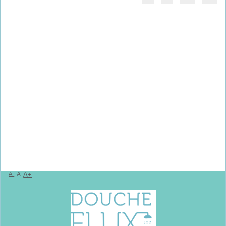
A-
A
A+