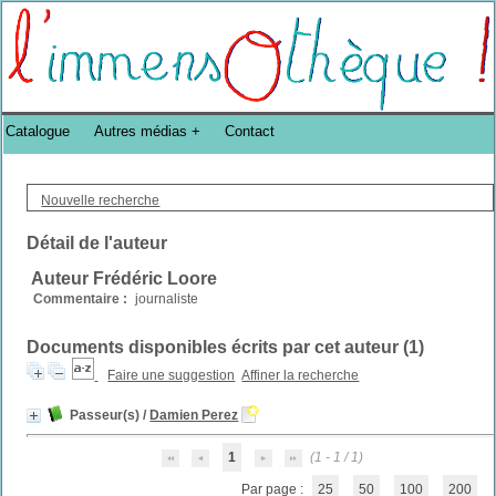
Bibliothèque DoucheFLUX Bibliotheek -->
Catalogue
Autres médias
Contact
Nouvelle recherche
Détail de l'auteur
Auteur Frédéric Loore
Commentaire :
journaliste
Documents disponibles écrits par cet auteur (
1
)
Faire une suggestion
Affiner la recherche
Passeur(s)
/
Damien Perez
1
(1 - 1 / 1)
Par page :
25
50
100
200