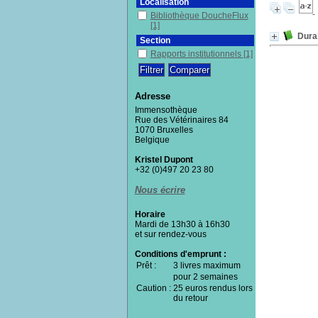
Localisation
Bibliothèque DoucheFlux
[1]
Durab
Section
Rapports institutionnels
[1]
Adresse
Immensothèque
Rue des Vétérinaires 84
1070 Bruxelles
Belgique
Kristel Dupont
+32 (0)497 20 23 80
Nous écrire
Horaire
Mardi de 13h30 à 16h30
et sur rendez-vous
Conditions d'emprunt :
Prêt :
3 livres maximum
pour 2 semaines
Caution :
25 euros rendus lors
du retour