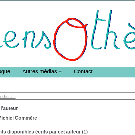
e DoucheFLUX Bibliotheek -->
ogue
Autres médias
Contact
recherche
 l'auteur
Michiel Commère
s disponibles écrits par cet auteur (
1
)