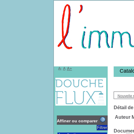
Bibliothèqu
A-
A
A+
Catal
Nouvelle 
Détail de
Auteur 
Affiner ou comparer
Document