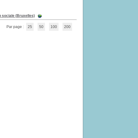
n sociale (Bruxelles)
Par page :
25
50
100
200