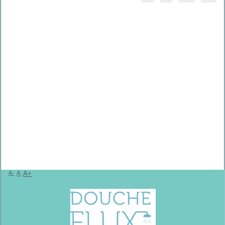
A-
A
A+