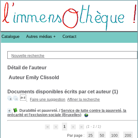
Bibliothèque DoucheFLUX Bibliotheek -->
Catalogue
Autres médias
Contact
Nouvelle recherche
Détail de l'auteur
Auteur Emily Clissold
Documents disponibles écrits par cet auteur (
1
)
Faire une suggestion
Affiner la recherche
Durabilité et pauvreté.
/
Service de lutte contre la pauvreté, la
précarité et l'exclusion sociale (Bruxelles)
1
(1 - 1 / 1)
Par page :
25
50
100
200