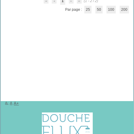
1
(1 - 2 / 2)
Par page :
25
50
100
200
A-
A
A+