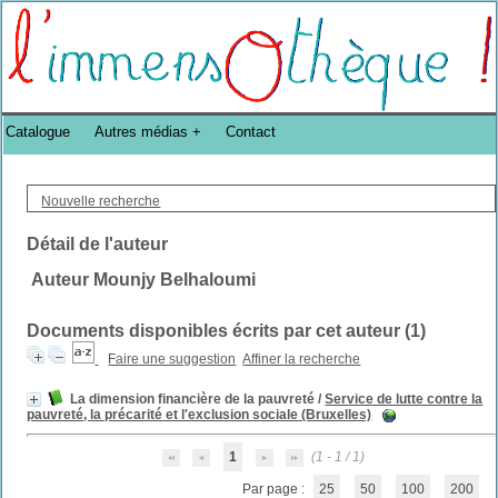
Bibliothèque DoucheFLUX Bibliotheek -->
Catalogue
Autres médias
Contact
Nouvelle recherche
Détail de l'auteur
Auteur Mounjy Belhaloumi
Documents disponibles écrits par cet auteur (
1
)
Faire une suggestion
Affiner la recherche
La dimension financière de la pauvreté
/
Service de lutte contre la
pauvreté, la précarité et l'exclusion sociale (Bruxelles)
1
(1 - 1 / 1)
Par page :
25
50
100
200