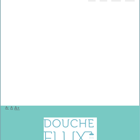
A-
A
A+