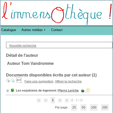
Bibliothèque DoucheFLUX Bibliotheek -->
Catalogue
Autres médias
Contact
Nouvelle recherche
Détail de l'auteur
Auteur Tom Vandromme
Documents disponibles écrits par cet auteur (
1
)
Faire une suggestion
Affiner la recherche
Les expulsions de logement
/
Pierre Leriche
1
(1 - 1 / 1)
Par page :
25
50
100
200