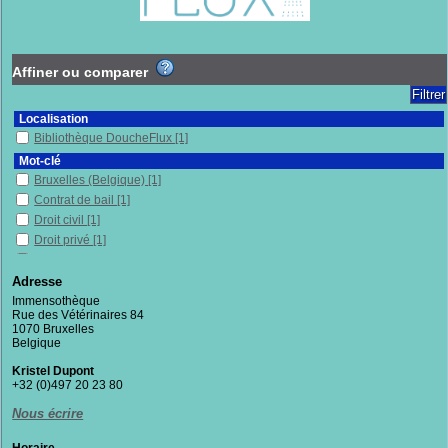
Affiner ou comparer
Localisation
Bibliothèque DoucheFlux
[1]
Mot-clé
Bruxelles (Belgique)
[1]
Contrat de bail
[1]
Droit civil
[1]
Droit privé
[1]
Endettement
[1]
Expulsion
[1]
Adresse
Flandres (Belgique)
[1]
Immensothèque
Rue des Vétérinaires 84
Immobilier
[1]
1070 Bruxelles
Justice
[1]
Belgique
Logement
[1]
Kristel Dupont
Logements sociaux
[1]
+32 (0)497 20 23 80
Occupations précaires
[1]
Nous écrire
Propriété privée
[1]
Résidence principale
[1]