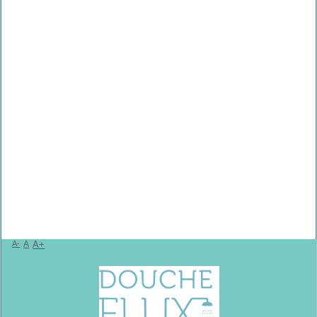
A-
A
A+