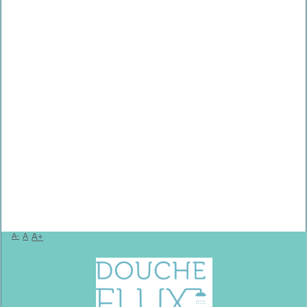
A-
A
A+