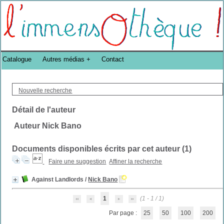
Bibliothèque DoucheFLUX Bibliotheek -->
Catalogue
Autres médias
Contact
Nouvelle recherche
Détail de l'auteur
Auteur Nick Bano
Documents disponibles écrits par cet auteur (
1
)
Faire une suggestion
Affiner la recherche
Against Landlords
/
Nick Bano
1
(1 - 1 / 1)
Par page :
25
50
100
200