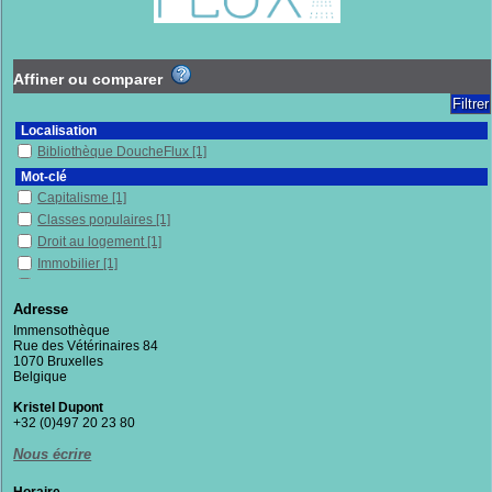
Affiner ou comparer
Localisation
Bibliothèque DoucheFlux
[1]
Mot-clé
Capitalisme
[1]
Classes populaires
[1]
Droit au logement
[1]
Immobilier
[1]
Investissements immobiliers
[1]
Logement
[1]
Adresse
Logements sociaux
[1]
Immensothèque
Rue des Vétérinaires 84
Lutte de classes
[1]
1070 Bruxelles
Néolibéralisme
[1]
Belgique
Politique économique
[1]
Kristel Dupont
Politique publique
[1]
+32 (0)497 20 23 80
Précarité
[1]
Nous écrire
Propriété privée
[1]
Racisme
[1]