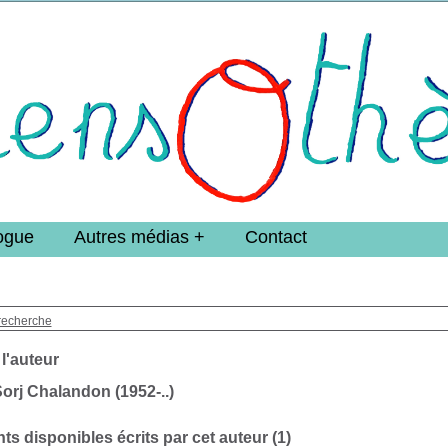
e DoucheFLUX Bibliotheek -->
ogue
Autres médias
Contact
recherche
 l'auteur
orj Chalandon (1952-..)
s disponibles écrits par cet auteur (
1
)