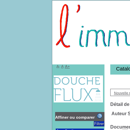
Bibliothèqu
A-
A
A+
Catal
Nouvelle 
Détail de
Auteur S
Affiner ou comparer
Document