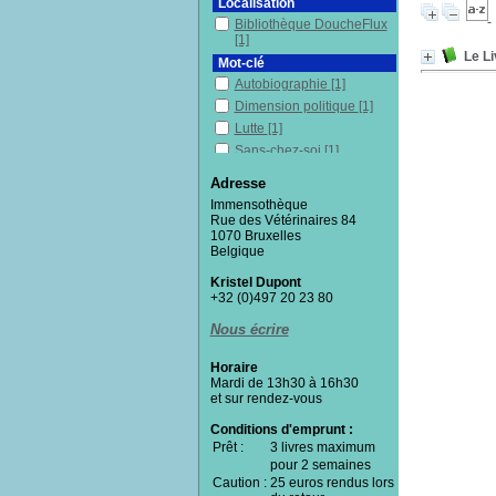
Localisation
Bibliothèque DoucheFlux
[1]
Le Li
Mot-clé
Autobiographie
[1]
Dimension politique
[1]
Lutte
[1]
Sans-chez-soi
[1]
Section
Adresse
Fictions
[1]
Immensothèque
Rue des Vétérinaires 84
1070 Bruxelles
Belgique
Kristel Dupont
+32 (0)497 20 23 80
Nous écrire
Horaire
Mardi de 13h30 à 16h30
et sur rendez-vous
Conditions d'emprunt :
Prêt :
3 livres maximum
pour 2 semaines
Caution :
25 euros rendus lors