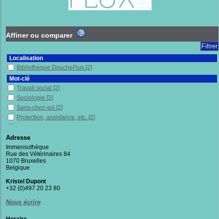
Affiner ou comparer
Localisation
Bibliothèque DoucheFlux
[2]
Mot-clé
Travail social
[2]
Sociologie
[2]
Sans-chez-soi
[2]
Protection, assistance, etc.
[2]
Migrants
[1]
Vulnérabilité(s)
[1]
Adresse
Solidarité
[1]
Immensothèque
Rue des Vétérinaires 84
Sciences sociales
[1]
1070 Bruxelles
Pauvreté
[1]
Belgique
Mots
[1]
Kristel Dupont
Accompagnement
[1]
+32 (0)497 20 23 80
Logement
[1]
Nous écrire
France
[1]
Exclusion sociale
[1]