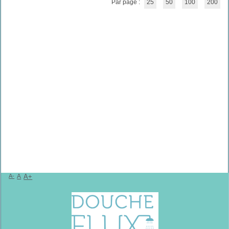
Par page :
25
50
100
200
A-
A
A+