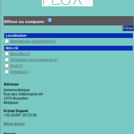
Affiner ou comparer
Localisation
Bibliothèque DoucheFlux
[1]
Mot-clé
Bien-être
[1]
Dimension psychologique
[1]
Droit
[1]
Enfance
[1]
Hébergement
[1]
Rôle selon le sexe
[1]
Adresse
Santé mentale
[1]
Immensothèque
Rue des Vétérinaires 84
Soins de santé
[1]
1070 Bruxelles
Belgique
Section
Documentaires
[1]
Kristel Dupont
+32 (0)497 20 23 80
Nous écrire