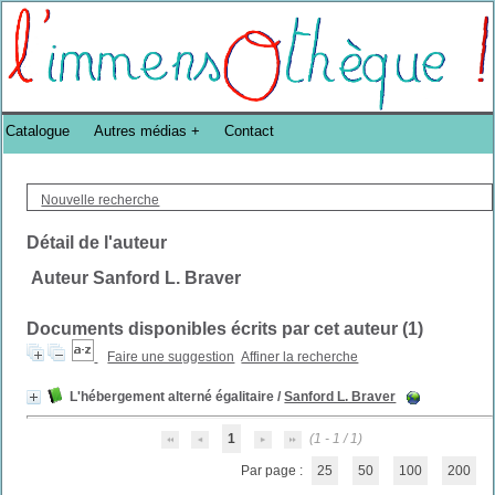
Bibliothèque DoucheFLUX Bibliotheek -->
Catalogue
Autres médias
Contact
Nouvelle recherche
Détail de l'auteur
Auteur Sanford L. Braver
Documents disponibles écrits par cet auteur (
1
)
Faire une suggestion
Affiner la recherche
L'hébergement alterné égalitaire
/
Sanford L. Braver
1
(1 - 1 / 1)
Par page :
25
50
100
200