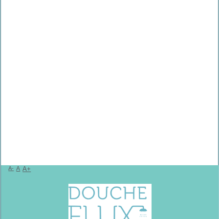
A-
A
A+