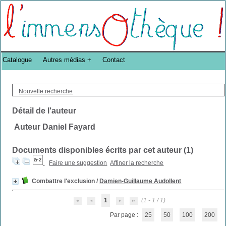
Bibliothèque DoucheFLUX Bibliotheek -->
Catalogue
Autres médias
Contact
Nouvelle recherche
Détail de l'auteur
Auteur Daniel Fayard
Documents disponibles écrits par cet auteur (
1
)
Faire une suggestion
Affiner la recherche
Combattre l'exclusion
/
Damien-Guillaume Audollent
1
(1 - 1 / 1)
Par page :
25
50
100
200