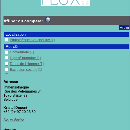
Affiner ou comparer
Localisation
Bibliothèque DoucheFlux
[1]
Mot-clé
Citoyenneté
[1]
Dignité humaine
[1]
Droits de l'Homme
[1]
Exclusion sociale
[1]
Histoire
[1]
Immenses
[1]
Adresse
Inégalités sociales
[1]
Immensothèque
Rue des Vétérinaires 84
Lutte contre la pauvreté
[1]
1070 Bruxelles
Pauvreté
[1]
Belgique
Politique publique
[1]
Kristel Dupont
Précarité
[1]
+32 (0)497 20 23 80
Section
Nous écrire
Documentaires
[1]