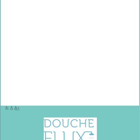
A-
A
A+