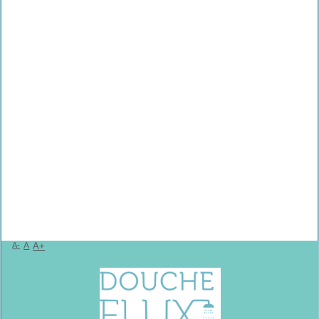
A-
A
A+