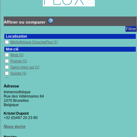
Affiner ou comparer
Localisation
Bibliothèque DoucheFlux
[1]
Mot-clé
Mots
[1]
Poésie
[1]
Sans-chez-soi
[1]
Suède
[1]
Villes
[1]
Adresse
Section
Immensothèque
Fictions
[1]
Rue des Vétérinaires 84
1070 Bruxelles
Belgique
Kristel Dupont
+32 (0)497 20 23 80
Nous écrire