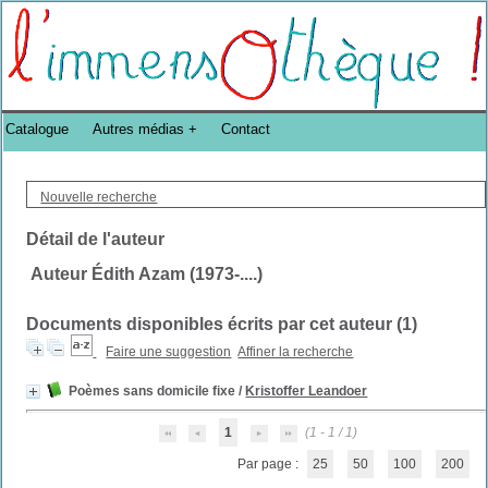
Bibliothèque DoucheFLUX Bibliotheek -->
Catalogue
Autres médias
Contact
Nouvelle recherche
Détail de l'auteur
Auteur Édith Azam (1973-....)
Documents disponibles écrits par cet auteur (
1
)
Faire une suggestion
Affiner la recherche
Poèmes sans domicile fixe
/
Kristoffer Leandoer
1
(1 - 1 / 1)
Par page :
25
50
100
200