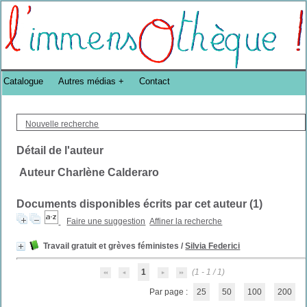
Bibliothèque DoucheFLUX Bibliotheek -->
Catalogue
Autres médias
Contact
Nouvelle recherche
Détail de l'auteur
Auteur Charlène Calderaro
Documents disponibles écrits par cet auteur (
1
)
Faire une suggestion
Affiner la recherche
Travail gratuit et grèves féministes
/
Silvia Federici
1
(1 - 1 / 1)
Par page :
25
50
100
200