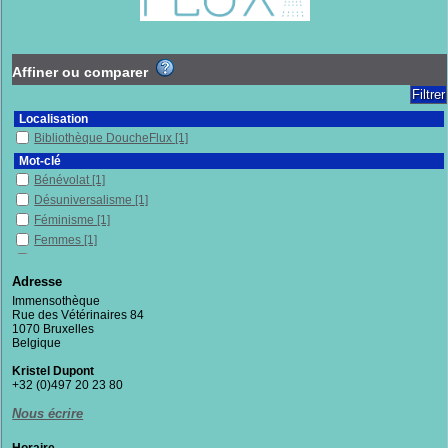
Affiner ou comparer
Localisation
Bibliothèque DoucheFlux
[1]
Mot-clé
Bénévolat
[1]
Désuniversalisme
[1]
Féminisme
[1]
Femmes
[1]
Lutte
[1]
Organisation du travail
[1]
Adresse
Prostitué.e.s
[1]
Immensothèque
Rue des Vétérinaires 84
Recueil
[1]
1070 Bruxelles
Rôle selon le sexe
[1]
Belgique
Suisse
[1]
Kristel Dupont
Théorie du care
[1]
+32 (0)497 20 23 80
Section
Nous écrire
Documentaires
[1]