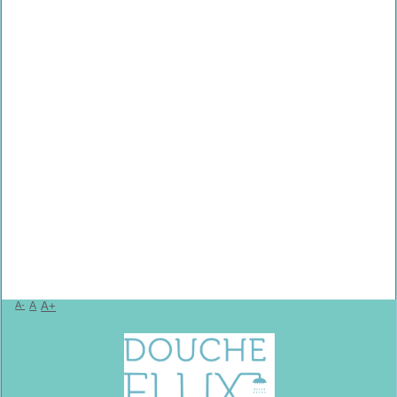
A-
A
A+