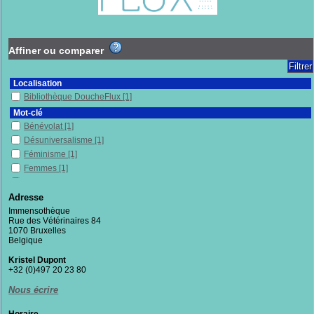
Affiner ou comparer
Localisation
Bibliothèque DoucheFlux
[1]
Mot-clé
Bénévolat
[1]
Désuniversalisme
[1]
Féminisme
[1]
Femmes
[1]
Lutte
[1]
Organisation du travail
[1]
Adresse
Prostitué.e.s
[1]
Immensothèque
Rue des Vétérinaires 84
Recueil
[1]
1070 Bruxelles
Rôle selon le sexe
[1]
Belgique
Suisse
[1]
Kristel Dupont
Théorie du care
[1]
+32 (0)497 20 23 80
Section
Nous écrire
Documentaires
[1]