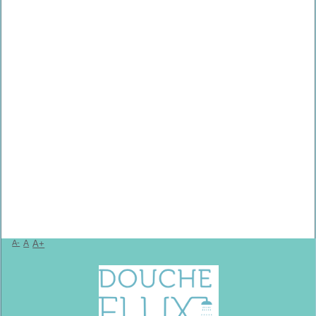
A-
A
A+