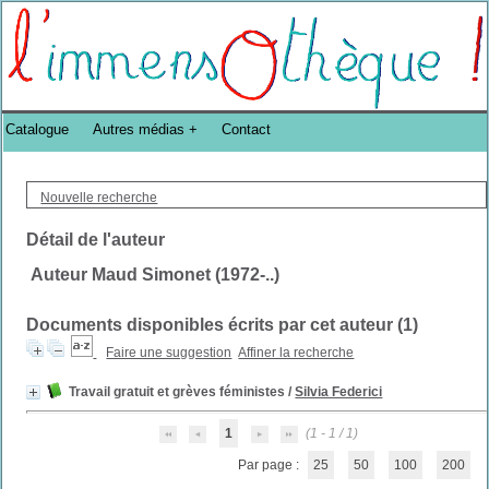
Bibliothèque DoucheFLUX Bibliotheek -->
Catalogue
Autres médias
Contact
Nouvelle recherche
Détail de l'auteur
Auteur Maud Simonet (1972-..)
Documents disponibles écrits par cet auteur (
1
)
Faire une suggestion
Affiner la recherche
Travail gratuit et grèves féministes
/
Silvia Federici
1
(1 - 1 / 1)
Par page :
25
50
100
200