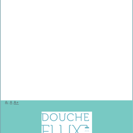
A-
A
A+