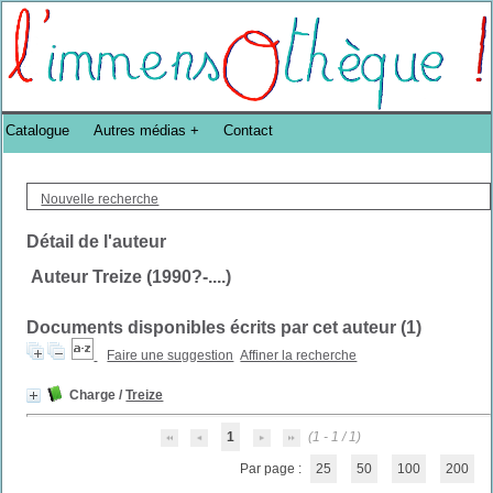
Bibliothèque DoucheFLUX Bibliotheek -->
Catalogue
Autres médias
Contact
Nouvelle recherche
Détail de l'auteur
Auteur Treize (1990?-....)
Documents disponibles écrits par cet auteur (
1
)
Faire une suggestion
Affiner la recherche
Charge
/
Treize
1
(1 - 1 / 1)
Par page :
25
50
100
200