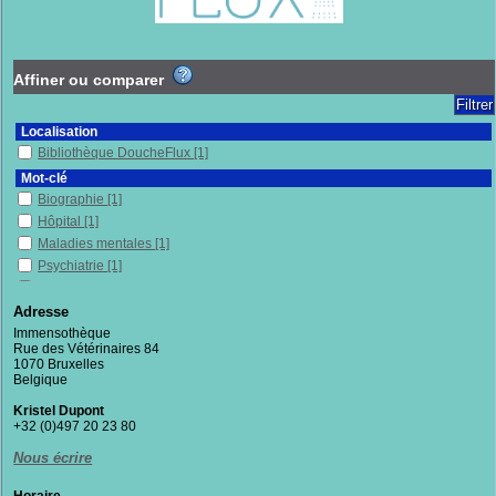
Affiner ou comparer
Localisation
Bibliothèque DoucheFlux
[1]
Mot-clé
Biographie
[1]
Hôpital
[1]
Maladies mentales
[1]
Psychiatrie
[1]
Récit de vie
[1]
Adresse
Section
Immensothèque
Fictions
[1]
Rue des Vétérinaires 84
1070 Bruxelles
Belgique
Kristel Dupont
+32 (0)497 20 23 80
Nous écrire