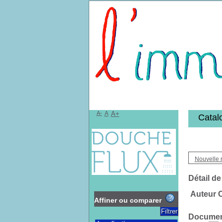
Bibliothèqu
A-
A
A+
Catal
Nouvelle 
Détail de
Auteur 
Affiner ou comparer
Document