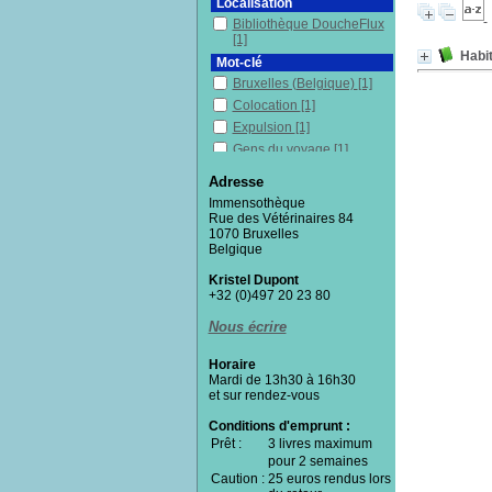
Localisation
Bibliothèque DoucheFlux
[1]
Habit
Mot-clé
Bruxelles (Belgique)
[1]
Colocation
[1]
Expulsion
[1]
Gens du voyage
[1]
Habitat
[1]
Adresse
Habitats alternatifs
[1]
Immensothèque
Logement
[1]
Rue des Vétérinaires 84
1070 Bruxelles
Occupations précaires
[1]
Belgique
Sans-chez-soi
[1]
Kristel Dupont
Squat
[1]
+32 (0)497 20 23 80
Témoignage
[1]
Nous écrire
Section
Documentaires
[1]
Horaire
Mardi de 13h30 à 16h30
et sur rendez-vous
Conditions d'emprunt :
Prêt :
3 livres maximum
pour 2 semaines
Caution :
25 euros rendus lors