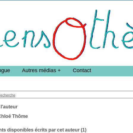
e DoucheFLUX Bibliotheek -->
ogue
Autres médias
Contact
recherche
 l'auteur
Chloé Thôme
s disponibles écrits par cet auteur (
1
)