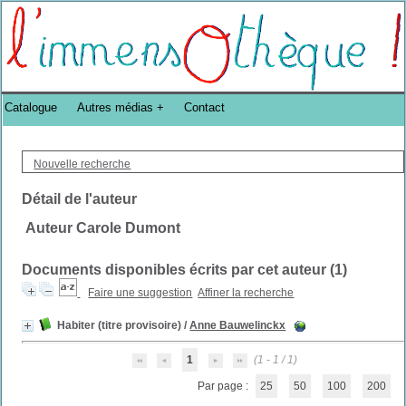
Bibliothèque DoucheFLUX Bibliotheek -->
Catalogue
Autres médias
Contact
Nouvelle recherche
Détail de l'auteur
Auteur Carole Dumont
Documents disponibles écrits par cet auteur (
1
)
Faire une suggestion
Affiner la recherche
Habiter (titre provisoire)
/
Anne Bauwelinckx
1
(1 - 1 / 1)
Par page :
25
50
100
200