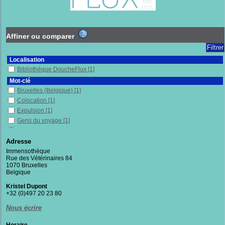
Affiner ou comparer
Localisation
Bibliothèque DoucheFlux
[1]
Mot-clé
Bruxelles (Belgique)
[1]
Colocation
[1]
Expulsion
[1]
Gens du voyage
[1]
Habitat
[1]
Habitats alternatifs
[1]
Adresse
Logement
[1]
Immensothèque
Rue des Vétérinaires 84
Occupations précaires
[1]
1070 Bruxelles
Sans-chez-soi
[1]
Belgique
Squat
[1]
Kristel Dupont
Témoignage
[1]
+32 (0)497 20 23 80
Section
Nous écrire
Documentaires
[1]