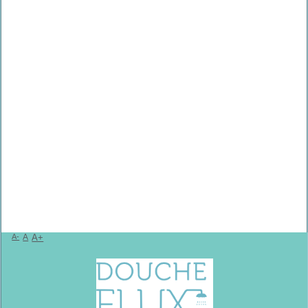
A-
A
A+