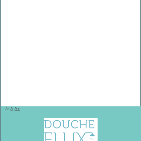
A-
A
A+