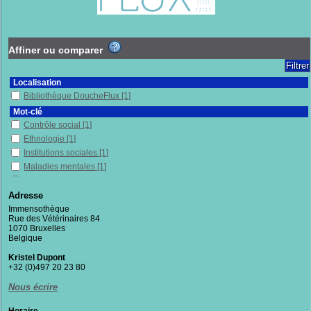
Affiner ou comparer
Localisation
Bibliothèque DoucheFlux
[1]
Mot-clé
Contrôle social
[1]
Ethnologie
[1]
Institutions sociales
[1]
Maladies mentales
[1]
Psychiatrie
[1]
Sciences humaines et sociales
[1]
Adresse
Sociologie
[1]
Immensothèque
Rue des Vétérinaires 84
Section
1070 Bruxelles
Documentaires
[1]
Belgique
Kristel Dupont
+32 (0)497 20 23 80
Nous écrire