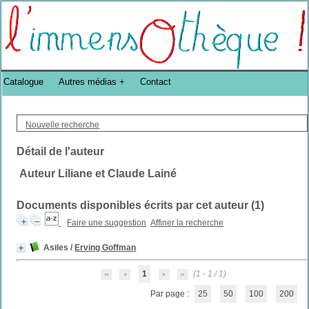
Bibliothèque DoucheFLUX Bibliotheek -->
Catalogue
Autres médias
Contact
Nouvelle recherche
Détail de l'auteur
Auteur Liliane et Claude Lainé
Documents disponibles écrits par cet auteur (
1
)
Faire une suggestion
Affiner la recherche
Asiles
/
Erving Goffman
1
(1 - 1 / 1)
Par page :
25
50
100
200